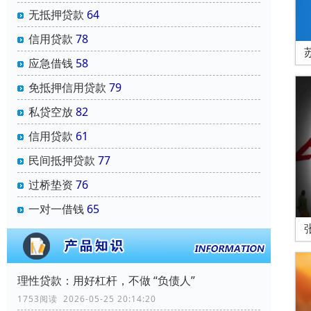
无抵押贷款
64
信用贷款
78
应急借钱
58
免抵押信用贷款
79
私贷空放
82
信用贷款
61
民间抵押贷款
77
过桥垫资
76
一对一借钱
65
理性贷款：用好杠杆，不做 “负债人”
1753阅读 2026-05-25 20:14:20