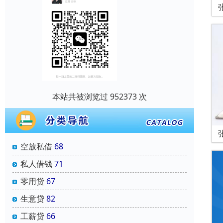
本站共被浏览过 952373 次
空放私借
68
私人借钱
71
零用贷
67
生意贷
82
工薪贷
66