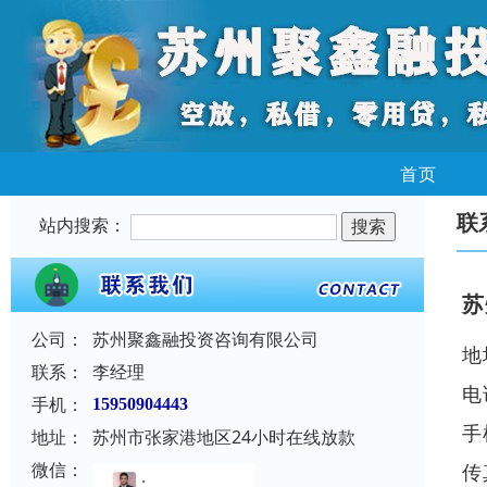
首页
联
站内搜索：
苏
公司：
苏州聚鑫融投资咨询有限公司
地
联系：
李经理
电
手机：
15950904443
手
地址：
苏州市张家港地区24小时在线放款
微信：
传