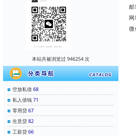
邮
网
微
本站共被浏览过 946254 次
空放私借
68
私人借钱
71
零用贷
67
生意贷
82
工薪贷
66