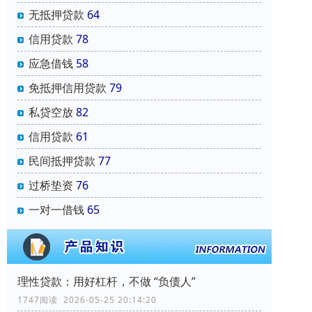
无抵押贷款
64
信用贷款
78
应急借钱
58
免抵押信用贷款
79
私贷空放
82
信用贷款
61
民间抵押贷款
77
过桥垫资
76
一对一借钱
65
理性贷款：用好杠杆，不做 “负债人”
1747阅读 2026-05-25 20:14:20