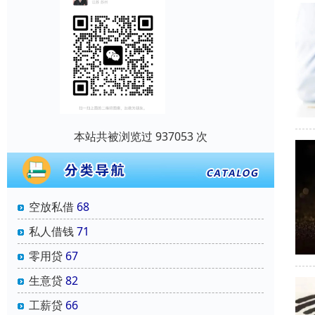
本站共被浏览过 937053 次
空放私借
68
私人借钱
71
零用贷
67
生意贷
82
工薪贷
66