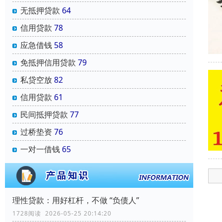
无抵押贷款
64
信用贷款
78
应急借钱
58
免抵押信用贷款
79
私贷空放
82
信用贷款
61
民间抵押贷款
77
过桥垫资
76
一对一借钱
65
理性贷款：用好杠杆，不做 “负债人”
1728阅读 2026-05-25 20:14:20