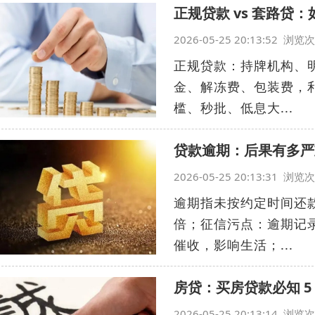
正规贷款 vs 套路贷
2026-05-25 20:13:52 浏
正规贷款：持牌机构、
金、解冻费、包装费，
槛、秒批、低息大...
贷款逾期：后果有多严
2026-05-25 20:13:31 浏
逾期指未按约定时间还
倍；征信污点：逾期记
催收，影响生活；...
房贷：买房贷款必知 5
2026-05-25 20:13:14 浏