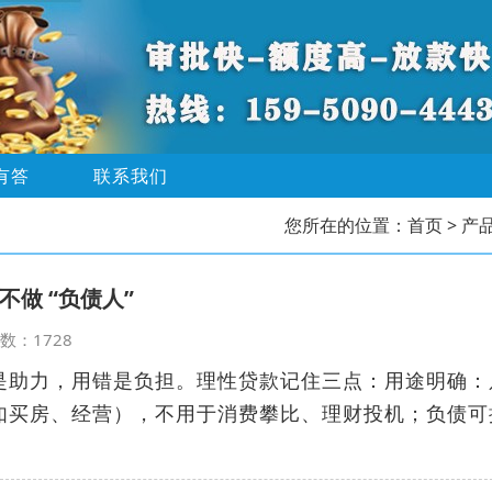
有答
联系我们
您所在的位置：
首页
> 产
做 “负债人”
览次数：1728
是助力，用错是负担。理性贷款记住三点：用途明确：
如买房、经营），不用于消费攀比、理财投机；负债可