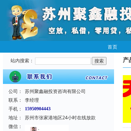
首页
产
站内搜索：
公司：
苏州聚鑫融投资咨询有限公司
联系：
李经理
手机：
15950904443
地址：
苏州市张家港地区24小时在线放款
微信：