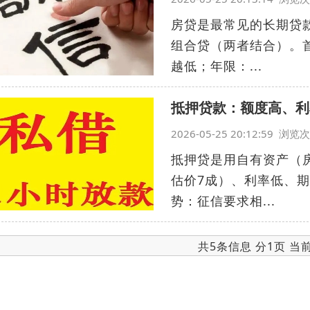
房贷是最常见的长期贷
组合贷（两者结合）。首
越低；年限：...
抵押贷款：额度高、利
2026-05-25 20:12:59 浏
抵押贷是用自有资产（
估价7成）、利率低、
势：征信要求相...
共5条信息 分1页 当