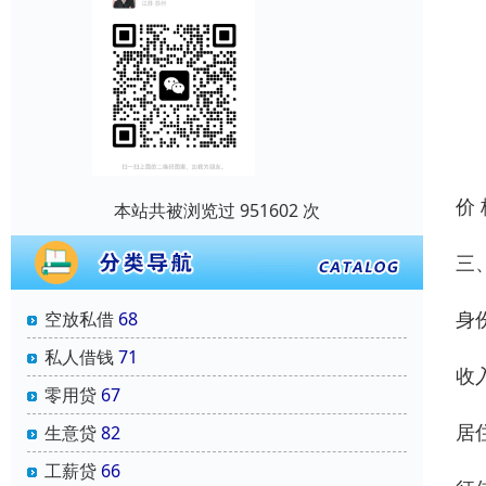
价
本站共被浏览过 951602 次
三
身
空放私借
68
私人借钱
71
收
零用贷
67
居
生意贷
82
工薪贷
66