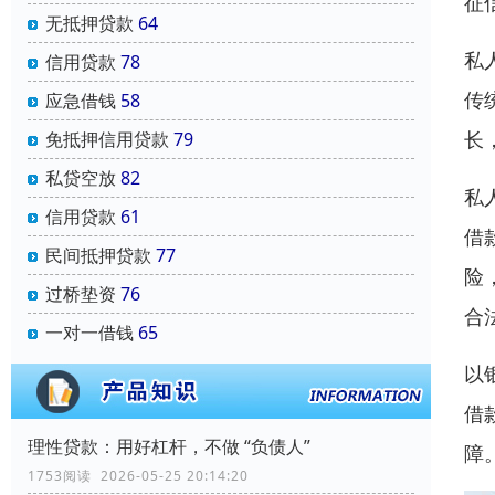
征
无抵押贷款
64
私
信用贷款
78
传
应急借钱
58
长
免抵押信用贷款
79
私贷空放
82
私
信用贷款
61
借
民间抵押贷款
77
险
过桥垫资
76
合
一对一借钱
65
以
借
理性贷款：用好杠杆，不做 “负债人”
障
1753阅读 2026-05-25 20:14:20