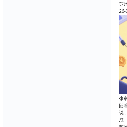
苏
26-
张
随
说
成
苏