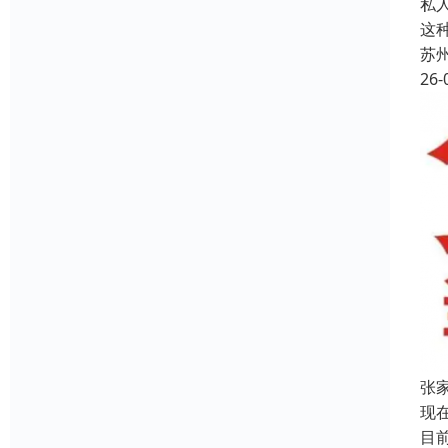
私
这
苏
26-
张
现
目