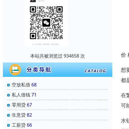
价
本站共被浏览过 934658 次
想
都
空放私借
68
私人借钱
71
在
零用贷
67
可
生意贷
82
水
工薪贷
66