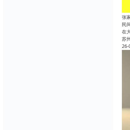
张
民
在
苏
26-