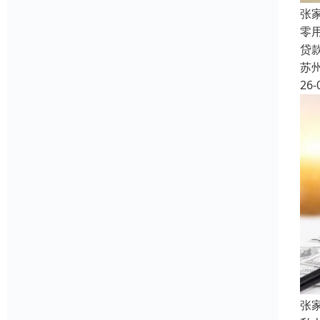
张
零
贷
苏
26-
张