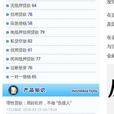
发
无抵押贷款
64
信用贷款
78
在
应急借钱
58
及
免抵押信用贷款
79
在
私贷空放
82
与
信用贷款
61
金
民间抵押贷款
77
过桥垫资
76
一对一借钱
65
理性贷款：用好杠杆，不做 “负债人”
1722阅读 2026-05-25 20:14:20