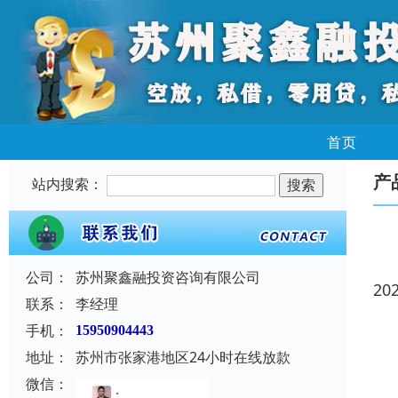
首页
产
站内搜索：
公司：
苏州聚鑫融投资咨询有限公司
20
联系：
李经理
手机：
15950904443
地址：
苏州市张家港地区24小时在线放款
微信：