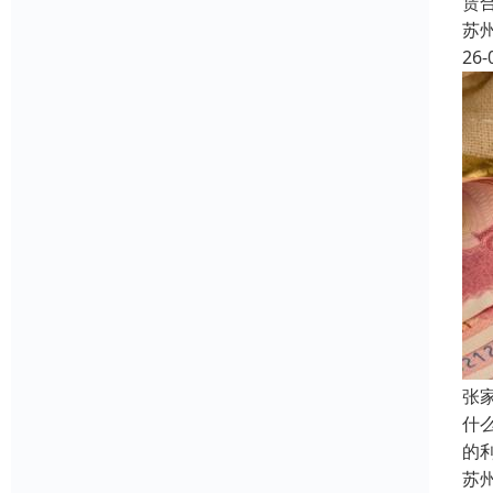
赁
苏
26-
张
什
的
苏