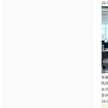
26-
张
民
在
苏
26-