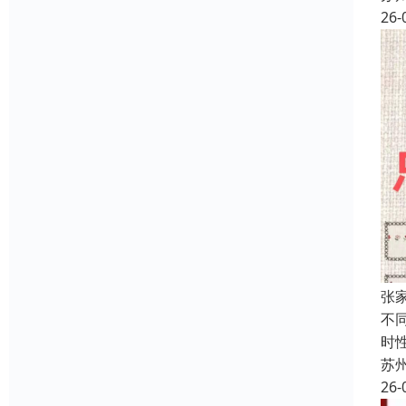
26-
张
不
时
苏
26-