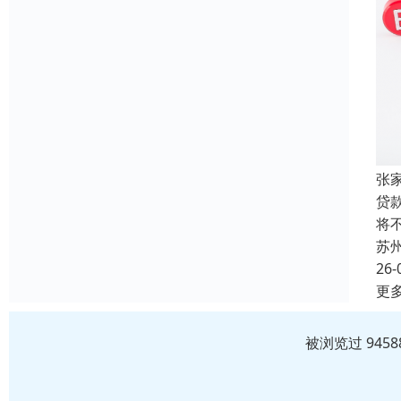
张
贷
将
苏
26-
更
被浏览过 945