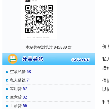
价
本站共被浏览过 945889 次
私
措
空放私借
68
私人借钱
71
借
零用贷
67
以
生意贷
82
利
工薪贷
66