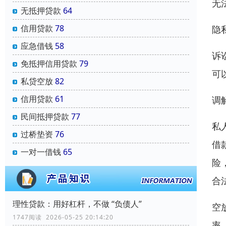
无
无抵押贷款
64
信用贷款
78
隐
应急借钱
58
诉
免抵押信用贷款
79
可
私贷空放
82
信用贷款
61
调
民间抵押贷款
77
私
过桥垫资
76
借
一对一借钱
65
险
合
理性贷款：用好杠杆，不做 “负债人”
空
1747阅读 2026-05-25 20:14:20
率