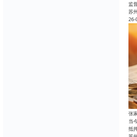
监
苏
26-
张
当
抵
苏