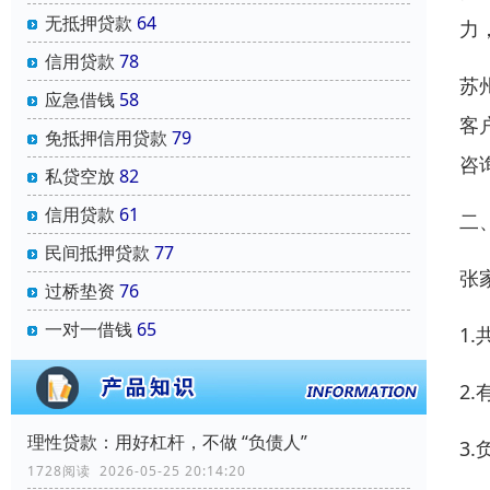
无抵押贷款
64
力
信用贷款
78
苏
应急借钱
58
客
免抵押信用贷款
79
咨
私贷空放
82
信用贷款
61
二
民间抵押贷款
77
张
过桥垫资
76
一对一借钱
65
1
2
理性贷款：用好杠杆，不做 “负债人”
3
1728阅读 2026-05-25 20:14:20