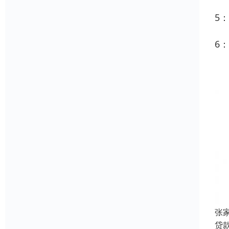
5
6
张
贷