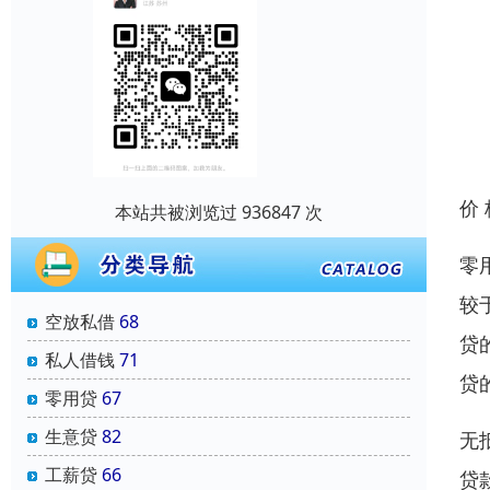
价
本站共被浏览过 936847 次
零
较
空放私借
68
贷
私人借钱
71
贷
零用贷
67
生意贷
82
无
工薪贷
66
贷